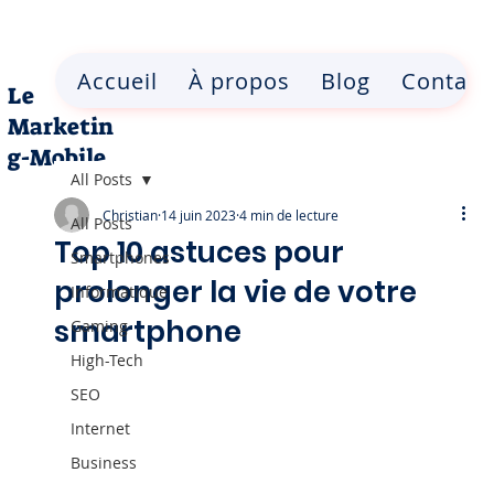
Accueil
À propos
Blog
Contact
Le
Marketin
g-Mobile
All Posts
Christian
14 juin 2023
4 min de lecture
All Posts
Top 10 astuces pour
Smartphones
prolonger la vie de votre
Informatique
smartphone
Gaming
High-Tech
SEO
Internet
Business