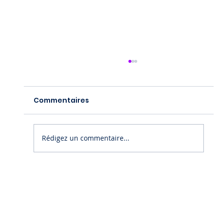
Commentaires
Rédigez un commentaire...
Guide Complet sur la Numérisation
des QR Codes avec un Smartphone