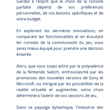
Gardez à l'esprit que le choix de la console 
parfaite dépend de vos préférences 
personnelles, de vos besoins spécifiques et de 
votre budget. 
En explorant les dernières innovations, en 
comparant les fonctionnalités et en écoutant 
les conseils de la communauté du jeu, vous 
serez mieux équipé pour prendre une décision 
éclairée.
Alors, que vous soyez attiré par la polyvalence 
de la Nintendo Switch, enthousiasmé par les 
promesses des nouvelles versions de Sony et 
Microsoft, ou intrigué par les possibilités de la 
réalité virtuelle et augmentée, votre choix 
déterminera l'avenir de vos sessions de jeu.
Dans ce paysage dynamique, l'industrie des 