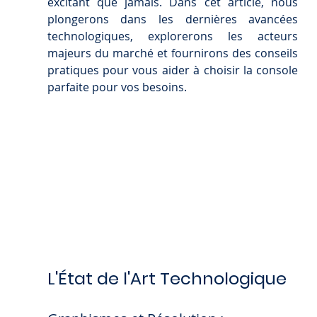
excitant que jamais. Dans cet article, nous 
plongerons dans les dernières avancées 
technologiques, explorerons les acteurs 
majeurs du marché et fournirons des conseils 
pratiques pour vous aider à choisir la console 
parfaite pour vos besoins.
L'État de l'Art Technologique