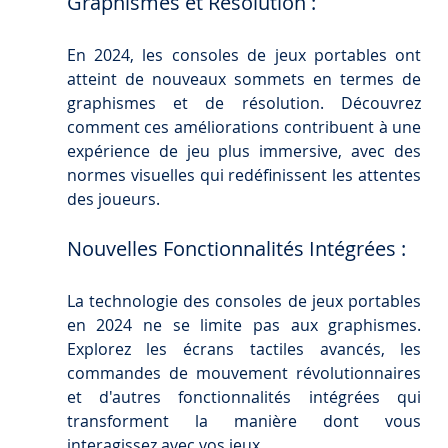
Graphismes et Résolution : 
En 2024, les consoles de jeux portables ont 
atteint de nouveaux sommets en termes de 
graphismes et de résolution. Découvrez 
comment ces améliorations contribuent à une 
expérience de jeu plus immersive, avec des 
normes visuelles qui redéfinissent les attentes 
des joueurs.
Nouvelles Fonctionnalités Intégrées : 
La technologie des consoles de jeux portables 
en 2024 ne se limite pas aux graphismes. 
Explorez les écrans tactiles avancés, les 
commandes de mouvement révolutionnaires 
et d'autres fonctionnalités intégrées qui 
transforment la manière dont vous 
interagissez avec vos jeux.