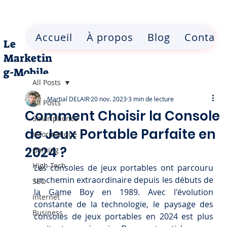
Accueil
À propos
Blog
Contact
Le
Marketin
g-Mobile
All Posts
Martial DELAIR
20 nov. 2023
3 min de lecture
All Posts
Comment Choisir la Console
Smartphones
de Jeux Portable Parfaite en
Informatique
2024 ?
Gaming
High-Tech
Les consoles de jeux portables ont parcouru 
un chemin extraordinaire depuis les débuts de 
SEO
la Game Boy en 1989. Avec l'évolution 
Internet
constante de la technologie, le paysage des 
Business
consoles de jeux portables en 2024 est plus 