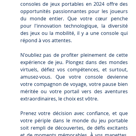
consoles de jeux portables en 2024 offre des 
opportunités passionnantes pour les joueurs 
du monde entier. Que votre cœur penche 
pour l'innovation technologique, la diversité 
des jeux ou la mobilité, il y a une console qui 
répond à vos attentes.
N'oubliez pas de profiter pleinement de cette 
expérience de jeu. Plongez dans des mondes 
virtuels, défiez vos compétences, et surtout, 
amusez-vous. Que votre console devienne 
votre compagnon de voyage, votre pause bien 
méritée ou votre portail vers des aventures 
extraordinaires, le choix est vôtre.
Prenez votre décision avec confiance, et que 
votre périple dans le monde du jeu portable 
soit rempli de découvertes, de défis excitants 
et de moments mémorables. À vos manettes, 