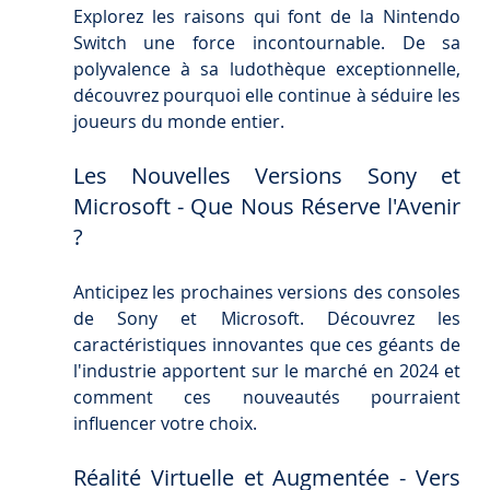
Explorez les raisons qui font de la Nintendo 
Switch une force incontournable. De sa 
polyvalence à sa ludothèque exceptionnelle, 
découvrez pourquoi elle continue à séduire les 
joueurs du monde entier.
Les Nouvelles Versions Sony et 
Microsoft - Que Nous Réserve l'Avenir 
? 
Anticipez les prochaines versions des consoles 
de Sony et Microsoft. Découvrez les 
caractéristiques innovantes que ces géants de 
l'industrie apportent sur le marché en 2024 et 
comment ces nouveautés pourraient 
influencer votre choix.
Réalité Virtuelle et Augmentée - Vers 