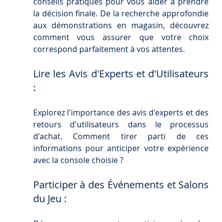
conseils pratiques pour vous aider à prendre 
la décision finale. De la recherche approfondie 
aux démonstrations en magasin, découvrez 
comment vous assurer que votre choix 
correspond parfaitement à vos attentes.
Lire les Avis d'Experts et d'Utilisateurs 
: 
Explorez l'importance des avis d'experts et des 
retours d'utilisateurs dans le processus 
d'achat. Comment tirer parti de ces 
informations pour anticiper votre expérience 
avec la console choisie ?
Participer à des Événements et Salons 
du Jeu : 