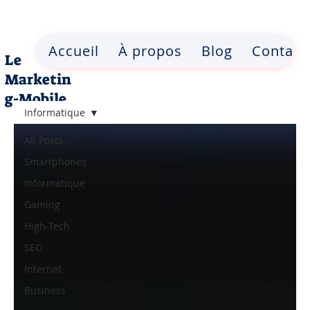
Accueil
À propos
Blog
Contact
Le
Marketin
g-Mobile
Informatique
All Posts
Smartphones
Informatique
Gaming
High-Tech
SEO
Internet
Business