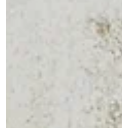
Martial DELAIR
14 sept. 2023
3 min de lecture
Quelle entreprise propose de
l’animation en réalité virtuelle ?
L’automatisation a pris la place de la main-d’œuvre, ce qui a
permis d’accroître la productivité et d’élargir l’accès à la
technologie....